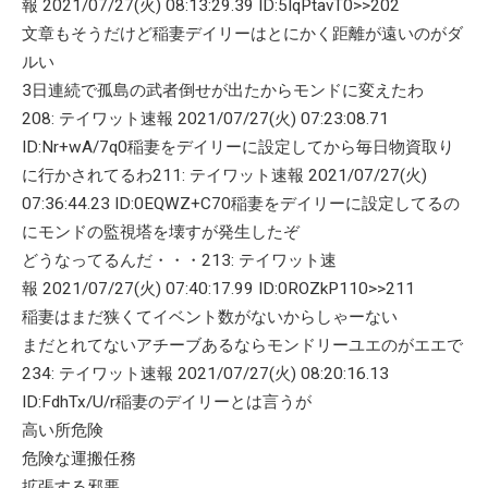
報 2021/07/27(火) 08:13:29.39 ID:5IqPtavT0>>202
文章もそうだけど稲妻デイリーはとにかく距離が遠いのがダ
ルい
3日連続で孤島の武者倒せが出たからモンドに変えたわ
208: テイワット速報 2021/07/27(火) 07:23:08.71
ID:Nr+wA/7q0稲妻をデイリーに設定してから毎日物資取り
に行かされてるわ211: テイワット速報 2021/07/27(火)
07:36:44.23 ID:0EQWZ+C70稲妻をデイリーに設定してるの
にモンドの監視塔を壊すが発生したぞ
どうなってるんだ・・・213: テイワット速
報 2021/07/27(火) 07:40:17.99 ID:0ROZkP110>>211
稲妻はまだ狭くてイベント数がないからしゃーない
まだとれてないアチーブあるならモンドリーユエのがエエで
234: テイワット速報 2021/07/27(火) 08:20:16.13
ID:FdhTx/U/r稲妻のデイリーとは言うが
高い所危険
危険な運搬任務
拡張する邪悪