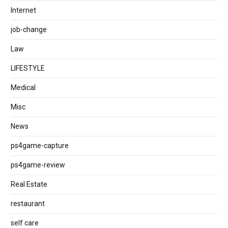
Internet
job‐change
Law
LIFESTYLE
Medical
Misc
News
ps4game-capture
ps4game-review
Real Estate
restaurant
self care