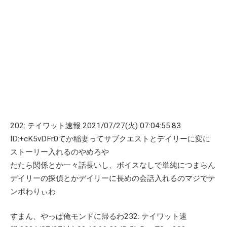
202: テイワット速報 2021/07/27(火) 07:04:55.83
ID:+cK5vDFr0てか稲妻ってサブクエストとデイリーに変に
ストーリー入れるのやめろや
たたら関係とか一々話長いし、ボイスなしで単純につまらん
デイリーの探偵とかデイリーに長めの会話入れるのマジでテ
ンポわりぃわ
すまん、やっぱ俺モンドに帰るわ232: テイワット速