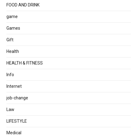
FOOD AND DRINK
game
Games
Gift
Health
HEALTH & FITNESS
Info
Internet
job‐change
Law
LIFESTYLE
Medical