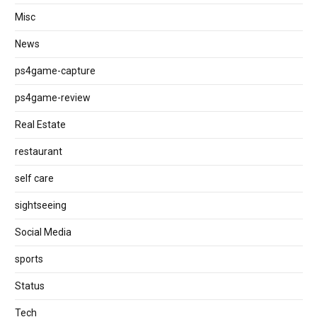
Misc
News
ps4game-capture
ps4game-review
Real Estate
restaurant
self care
sightseeing
Social Media
sports
Status
Tech