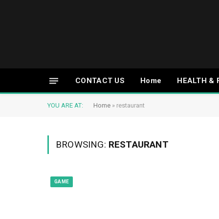
CONTACT US
Home
HEALTH & 
YOU ARE AT:
Home
»
restaurant
BROWSING:
RESTAURANT
GAME