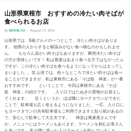
山形県東根市 おすすめの冷たい肉そばが
食べられるお店
By
NERIBLOG
August 13, 2016
山形県では、B級グルメの一つとして、冷たい肉そばがありま
す。 他県の人からすると馴染みがない食べ物なのかもしれませ
ん。 もちろん温かい肉そばもありますが、断然冷たい肉そば
の方が美味しいです！ 私は蕎麦はあまり食べる方ではなかったん
ですが、この冷たい肉そばを食べるようになってからはまってし
まいました…。笑 山形では、色々なところで冷たい肉そばは食べ
ることができますが、私は東根市にある「そば処 神楽」が一番
おすすめです。 ということで、今回は東根市にある「そば
処 神楽」の紹介です。 入り口ではたぬきの置物がお迎えし
てくれます。 近くというか、ほぼ隣にヨークタウンができた
ことで、駐車場も広く使えるようになりました。 一応、入り口に
もヨークタウンの共有駐車場もご利用できますと貼り紙があるの
で、安心して駐車して大丈夫です。 神楽は蕎麦屋さんです
が、メニューにはラーメンもあります。ラーメンを頼むお客さん
も多いです。 私の隣に座った人はラーメンを頼んでいました。