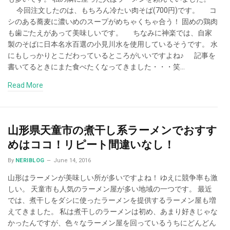
今回注文したのは、もちろん冷たい肉そば(700円)です。 コ
シのある蕎麦に濃いめのスープがめちゃくちゃ合う！ 固めの鶏肉
も歯ごたえがあって美味しいです。 ちなみに神楽では、自家
製のそばに日本名水百選の小見川水を使用しているそうです。 水
にもしっかりとこだわっているところがいいですよね♪ 記事を
書いてるときにまた食べたくなってきました・・・笑…
Read More
山形県天童市の煮干し系ラーメンでおすす
めはココ！リピート間違いなし！
By
NERIBLOG
June 14, 2016
山形はラーメンが美味しい所が多いですよね！ ゆえに競争率も激
しい。 天童市も人気のラーメン屋が多い地域の一つです。 最近
では、煮干しをダシに使ったラーメンを提供するラーメン屋も増
えてきました。 私は煮干しのラーメンは初め、あまり好きじゃな
かったんですが、色々なラーメン屋を回っているうちにどんどん