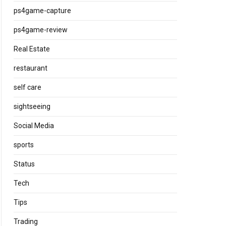
ps4game-capture
ps4game-review
Real Estate
restaurant
self care
sightseeing
Social Media
sports
Status
Tech
Tips
Trading