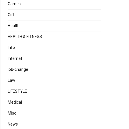
Games
Gift
Health
HEALTH & FITNESS
Info
Internet
job‐change
Law
LIFESTYLE
Medical
Misc
News