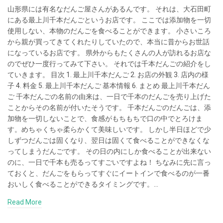
山形県には有名なだんご屋さんがあるんです。 それは、大石田町
にある最上川千本だんごというお店です。 ここでは添加物を一切
使用しない、本物のだんごを食べることができます。 小さいころ
から親が買ってきてくれたりしていたので、本当に昔からお世話
になっているお店です。 県外からもたくさんの人が訪れるお店な
のでぜひ一度行ってみて下さい。 それでは千本だんごの紹介をし
ていきます。 目次 1. 最上川千本だんご 2. お店の外観 3. 店内の様
子 4. 料金 5. 最上川千本だんご 基本情報 6. まとめ 最上川千本だん
ご 千本だんごの名前の由来は、一日で千本のだんごを売り上げた
ことからその名前が付いたそうです。 千本だんごのだんごは、添
加物を一切しないことで、食感がもちもちで口の中でとろけま
す。めちゃくちゃ柔らかくて美味しいです。 しかし半日ほどで少
しずつだんごは固くなり、翌日は固くて食べることができなくな
ってしまうだんごです。 その日の内にしか食べることが出来ない
のに、一日で千本も売るってすごいですよね！ ちなみに先に言っ
ておくと、だんごをもらってすぐにイートインで食べるのが一番
おいしく食べることができるタイミングです。…
Read More