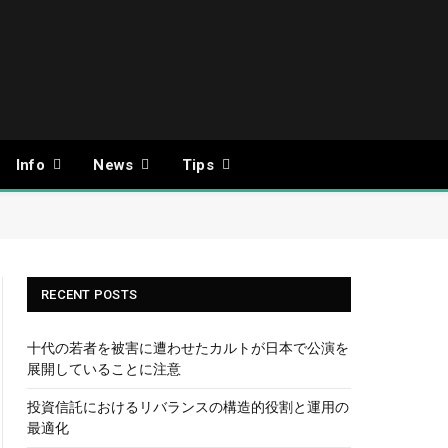
Info
News
Tips
RECENT POSTS
十代の若者を被害に遭わせたカルトが日本で公演を
展開していることに注意
投資信託におけるリバランスの構造的役割と運用の
最適化