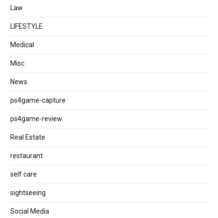
Law
LIFESTYLE
Medical
Misc
News
ps4game-capture
ps4game-review
Real Estate
restaurant
self care
sightseeing
Social Media