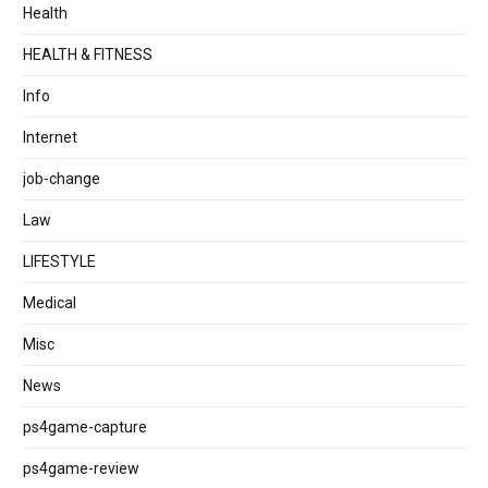
Health
HEALTH & FITNESS
Info
Internet
job‐change
Law
LIFESTYLE
Medical
Misc
News
ps4game-capture
ps4game-review