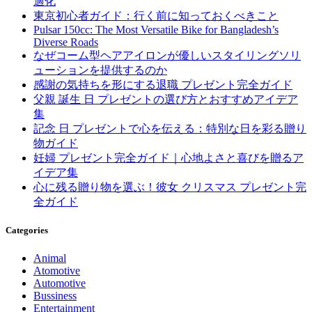
適化
東京初心者ガイド：行く前に知っておくべきこと
Pulsar 150cc: The Most Versatile Bike for Bangladesh’s
Diverse Roads
なぜコーム型ヘアアイロンが優しいスタイリングソリ
ューションを提供するのか
感謝の気持ちを形にする退職 プレゼント完全ガイド
父親 誕生 日 プレゼントの選び方とおすすめアイデア
集
記念 日 プレゼントで心を伝える：特別な日を彩る贈り
物ガイド
妊婦 プレゼント完全ガイド｜心地よさと喜びを贈るア
イデア集
心に残る贈り物を選ぶ！彼女 クリスマス プレゼント完
全ガイド
Categories
Animal
Atomotive
Automotive
Bussiness
Entertainment