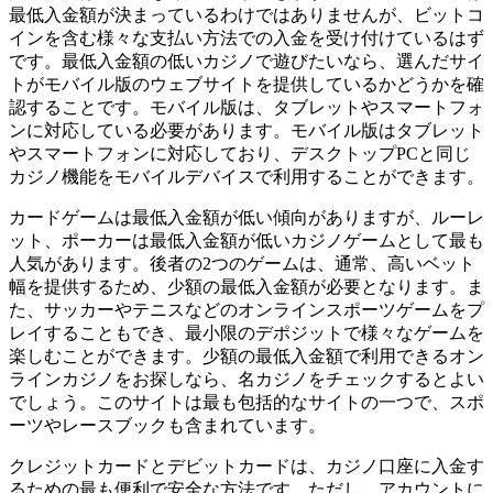
最低入金額が決まっているわけではありませんが、ビットコ
インを含む様々な支払い方法での入金を受け付けているはず
です。最低入金額の低いカジノで遊びたいなら、選んだサイ
トがモバイル版のウェブサイトを提供しているかどうかを確
認することです。モバイル版は、タブレットやスマートフォ
ンに対応している必要があります。モバイル版はタブレット
やスマートフォンに対応しており、デスクトップPCと同じ
カジノ機能をモバイルデバイスで利用することができます。
カードゲームは最低入金額が低い傾向がありますが、ルーレ
ット、ポーカーは最低入金額が低いカジノゲームとして最も
人気があります。後者の2つのゲームは、通常、高いベット
幅を提供するため、少額の最低入金額が必要となります。ま
た、サッカーやテニスなどのオンラインスポーツゲームをプ
レイすることもでき、最小限のデポジットで様々なゲームを
楽しむことができます。少額の最低入金額で利用できるオン
ラインカジノをお探しなら、名カジノをチェックするとよい
でしょう。このサイトは最も包括的なサイトの一つで、スポ
ーツやレースブックも含まれています。
クレジットカードとデビットカードは、カジノ口座に入金す
るための最も便利で安全な方法です。ただし、アカウントに