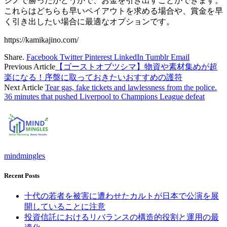
ジノで勝ったかどうかで、お金を引き出すことができます。
これらはどちらも早いペイアウトを求める場合や、賞金を早
く引き出したい場合に最適なオプションです。
https://kamikajino.com/
Share.
Facebook
Twitter
Pinterest
LinkedIn
Tumblr
Email
Previous Article
【ゴーストオブツシマ】物資や素材集めが超
楽になる！序盤に取っておきたいおすすめの護符
Next Article
Tear gas, fake tickets and lawlessness from the police.
36 minutes that pushed Liverpool to Champions League defeat
mindmingles
Recent Posts
十代の若者を被害に遭わせたカルトが日本で公演を展
開していることに注意
投資信託におけるリバランスの構造的役割と運用の最