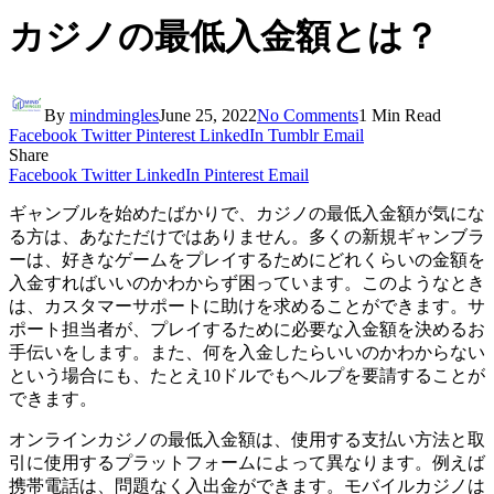
カジノの最低入金額とは？
By
mindmingles
June 25, 2022
No Comments
1 Min Read
Facebook
Twitter
Pinterest
LinkedIn
Tumblr
Email
Share
Facebook
Twitter
LinkedIn
Pinterest
Email
ギャンブルを始めたばかりで、カジノの最低入金額が気にな
る方は、あなただけではありません。多くの新規ギャンブラ
ーは、好きなゲームをプレイするためにどれくらいの金額を
入金すればいいのかわからず困っています。このようなとき
は、カスタマーサポートに助けを求めることができます。サ
ポート担当者が、プレイするために必要な入金額を決めるお
手伝いをします。また、何を入金したらいいのかわからない
という場合にも、たとえ10ドルでもヘルプを要請することが
できます。
オンラインカジノの最低入金額は、使用する支払い方法と取
引に使用するプラットフォームによって異なります。例えば
携帯電話は、問題なく入出金ができます。モバイルカジノは