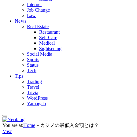
Internet
Job Change
Law
News
Real Estate
Restaurant
Self Care
Medical
Sightseeing
Social Media
Sports
Status
Tech
Tips
Trading
Travel
Trivia
WordPress
Yamagata
You are at:
Home
»
カジノの最低入金額とは？
Misc