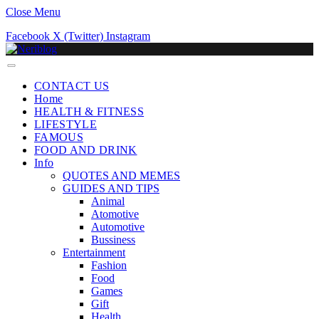
Close Menu
Facebook
X (Twitter)
Instagram
CONTACT US
Home
HEALTH & FITNESS
LIFESTYLE
FAMOUS
FOOD AND DRINK
Info
QUOTES AND MEMES
GUIDES AND TIPS
Animal
Atomotive
Automotive
Bussiness
Entertainment
Fashion
Food
Games
Gift
Health