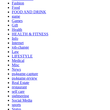
Fashion
Food
FOOD AND DRINK
game
Games
Gift
Health
HEALTH & FITNESS
Info
Internet
job‐change
Law
LIFESTYLE
Medical
Misc
News
ps4game-capture
ps4game-review
Real Estate
restaurant
self care
sightseeing
Social Media
sports
Status