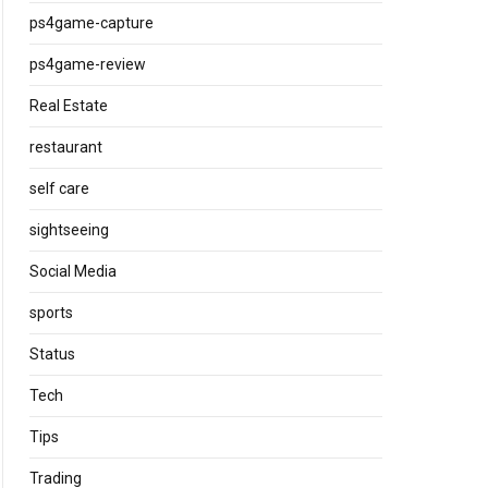
ps4game-capture
ps4game-review
Real Estate
restaurant
self care
sightseeing
Social Media
sports
Status
Tech
Tips
Trading