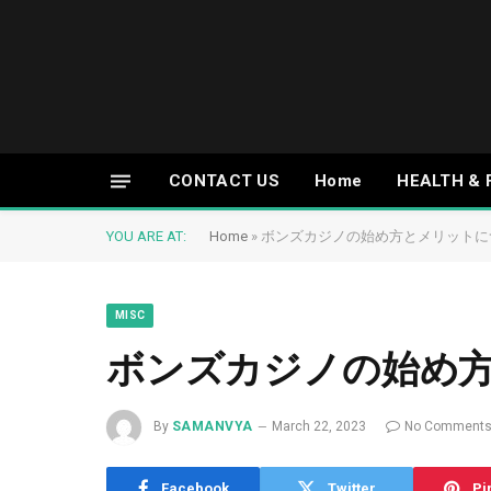
CONTACT US
Home
HEALTH & 
YOU ARE AT:
Home
»
ボンズカジノの始め方とメリットに
MISC
ボンズカジノの始め
By
SAMANVYA
March 22, 2023
No Comment
Facebook
Twitter
Pi