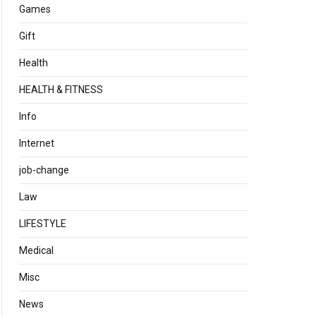
Games
Gift
Health
HEALTH & FITNESS
Info
Internet
job‐change
Law
LIFESTYLE
Medical
Misc
News