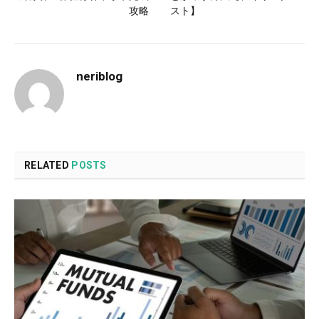
攻略
スト】
neriblog
RELATED
POSTS