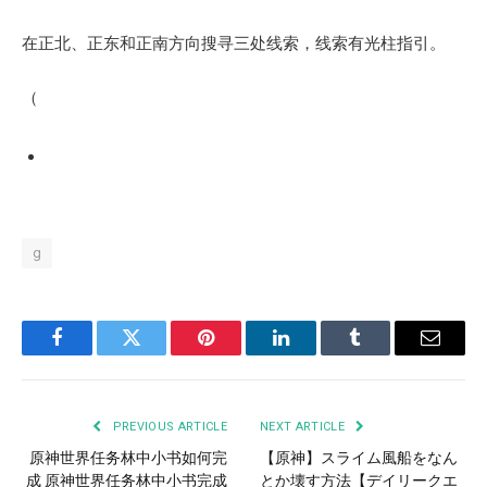
在正北、正东和正南方向搜寻三处线索，线索有光柱指引。
（
g
Facebook
Twitter
Pinterest
LinkedIn
Tumblr
Email
PREVIOUS ARTICLE
NEXT ARTICLE
原神世界任务林中小书如何完
【原神】スライム風船をなん
成 原神世界任务林中小书完成
とか壊す方法【デイリークエ