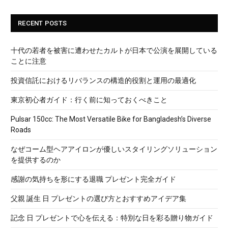
RECENT POSTS
十代の若者を被害に遭わせたカルトが日本で公演を展開している
ことに注意
投資信託におけるリバランスの構造的役割と運用の最適化
東京初心者ガイド：行く前に知っておくべきこと
Pulsar 150cc: The Most Versatile Bike for Bangladesh’s Diverse
Roads
なぜコーム型ヘアアイロンが優しいスタイリングソリューション
を提供するのか
感謝の気持ちを形にする退職 プレゼント完全ガイド
父親 誕生 日 プレゼントの選び方とおすすめアイデア集
記念 日 プレゼントで心を伝える：特別な日を彩る贈り物ガイド