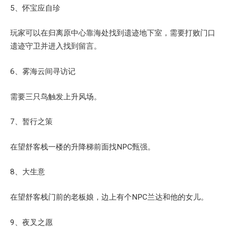
5、怀宝应自珍
玩家可以在归离原中心靠海处找到遗迹地下室，需要打败门口
遗迹守卫并进入找到留言。
6、雾海云间寻访记
需要三只鸟触发上升风场。
7、暂行之策
在望舒客栈一楼的升降梯前面找NPC甄强。
8、大生意
在望舒客栈门前的老板娘，边上有个NPC兰达和他的女儿。
9、夜叉之愿