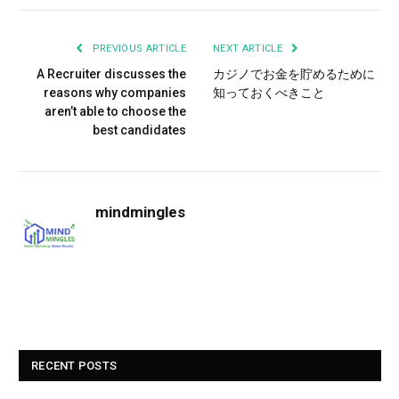
PREVIOUS ARTICLE
NEXT ARTICLE
A Recruiter discusses the
カジノでお金を貯めるために
reasons why companies
知っておくべきこと
aren’t able to choose the
best candidates
mindmingles
RECENT POSTS