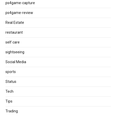
ps4game-capture
ps4game-review
Real Estate
restaurant
self care
sightseeing
Social Media
sports
Status
Tech
Tips
Trading