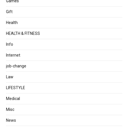
Games
Gift
Health
HEALTH & FITNESS
Info
Internet
job‐change
Law
LIFESTYLE
Medical
Misc
News