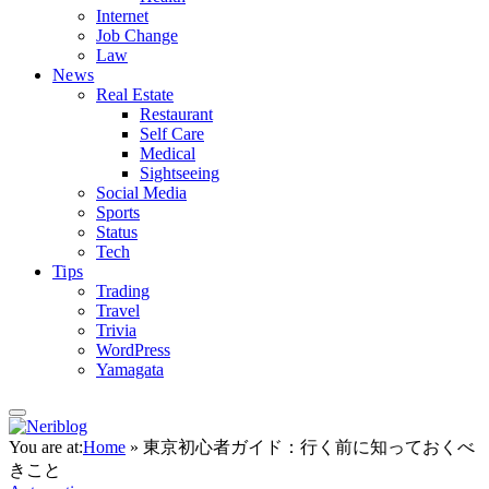
Internet
Job Change
Law
News
Real Estate
Restaurant
Self Care
Medical
Sightseeing
Social Media
Sports
Status
Tech
Tips
Trading
Travel
Trivia
WordPress
Yamagata
You are at:
Home
»
東京初心者ガイド：行く前に知っておくべ
きこと