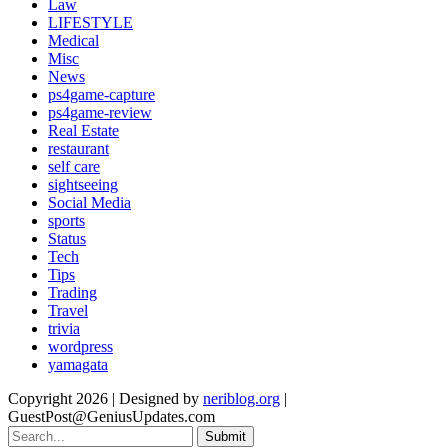
Law
LIFESTYLE
Medical
Misc
News
ps4game-capture
ps4game-review
Real Estate
restaurant
self care
sightseeing
Social Media
sports
Status
Tech
Tips
Trading
Travel
trivia
wordpress
yamagata
Copyright 2026 | Designed by
neriblog.org
|
GuestPost@GeniusUpdates.com
Submit