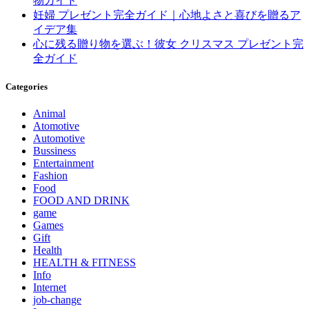
物ガイド
妊婦 プレゼント完全ガイド｜心地よさと喜びを贈るア
イデア集
心に残る贈り物を選ぶ！彼女 クリスマス プレゼント完
全ガイド
Categories
Animal
Atomotive
Automotive
Bussiness
Entertainment
Fashion
Food
FOOD AND DRINK
game
Games
Gift
Health
HEALTH & FITNESS
Info
Internet
job‐change