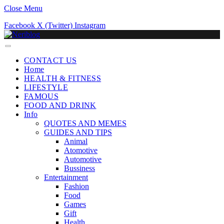
Close Menu
Facebook
X (Twitter)
Instagram
CONTACT US
Home
HEALTH & FITNESS
LIFESTYLE
FAMOUS
FOOD AND DRINK
Info
QUOTES AND MEMES
GUIDES AND TIPS
Animal
Atomotive
Automotive
Bussiness
Entertainment
Fashion
Food
Games
Gift
Health