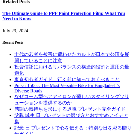
Related
Posts
The Ultimate Guide to PPF Paint Protection Film: What You
Need to Know
July 29, 2024
Recent Posts
十代の若者を被害に遭わせたカルトが日本で公演を展
開していることに注意
投資信託におけるリバランスの構造的役割と運用の最
適化
東京初心者ガイド：行く前に知っておくべきこと
Pulsar 150cc: The Most Versatile Bike for Bangladesh’s
Diverse Roads
なぜコーム型ヘアアイロンが優しいスタイリングソリ
ューションを提供するのか
感謝の気持ちを形にする退職 プレゼント完全ガイド
父親 誕生 日 プレゼントの選び方とおすすめアイデア
集
記念 日 プレゼントで心を伝える：特別な日を彩る贈り