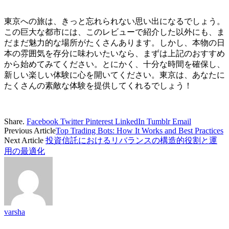
東京への旅は、きっと忘れられない思い出になるでしょう。
この巨大な都市には、このレビューで紹介した以外にも、ま
だまだ魅力的な場所がたくさんあります。しかし、本物の日
本の雰囲気を存分に味わいたいなら、まずは上記のおすすめ
から始めてみてください。とにかく、十分な時間を確保し、
新しい楽しい体験に心を開いてください。東京は、あなたに
たくさんの素敵な体験を提供してくれるでしょう！
Share.
Facebook
Twitter
Pinterest
LinkedIn
Tumblr
Email
Previous Article
Top Trading Bots: How It Works and Best Practices
Next Article
投資信託におけるリバランスの構造的役割と運
用の最適化
varsha