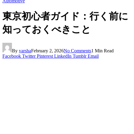
Automotive
東京初心者ガイド：行く前に
知っておくべきこと
By
varsha
February 2, 2026
No Comments
1 Min Read
Facebook
Twitter
Pinterest
LinkedIn
Tumblr
Email