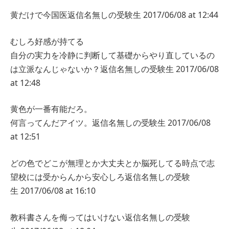
黄だけで今国医
返信
名無しの受験生
2017/06/08 at 12:44
むしろ好感が持てる
自分の実力を冷静に判断して基礎からやり直しているの
は立派なんじゃないか？
返信
名無しの受験生
2017/06/08
at 12:48
黄色が一番有能だろ。
何言ってんだアイツ。
返信
名無しの受験生
2017/06/08
at 12:51
どの色でどこが無理とか大丈夫とか脳死してる時点で志
望校には受からんから安心しろ
返信
名無しの受験
生
2017/06/08 at 16:10
教科書さんを侮ってはいけない
返信
名無しの受験