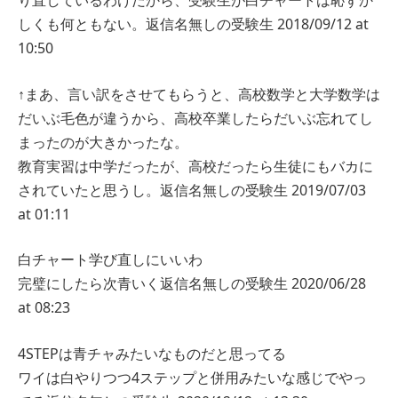
り直しているわけだから、受験生が白チャートは恥ずか
しくも何ともない。
返信
名無しの受験生
2018/09/12 at
10:50
↑まあ、言い訳をさせてもらうと、高校数学と大学数学は
だいぶ毛色が違うから、高校卒業したらだいぶ忘れてし
まったのが大きかったな。
教育実習は中学だったが、高校だったら生徒にもバカに
されていたと思うし。
返信
名無しの受験生
2019/07/03
at 01:11
白チャート学び直しにいいわ
完璧にしたら次青いく
返信
名無しの受験生
2020/06/28
at 08:23
4STEPは青チャみたいなものだと思ってる
ワイは白やりつつ4ステップと併用みたいな感じでやっ