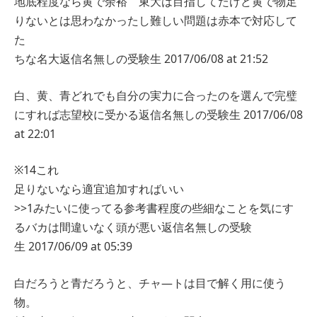
地底程度なら黄で余裕 東大は目指してたけど黄で物足
りないとは思わなかったし難しい問題は赤本で対応して
た
ちな名大
返信
名無しの受験生
2017/06/08 at 21:52
白、黄、青どれでも自分の実力に合ったのを選んで完璧
にすれば志望校に受かる
返信
名無しの受験生
2017/06/08
at 22:01
※14これ
足りないなら適宜追加すればいい
>>1みたいに使ってる参考書程度の些細なことを気にす
るバカは間違いなく頭が悪い
返信
名無しの受験
生
2017/06/09 at 05:39
白だろうと青だろうと、チャ―トは目で解く用に使う
物。