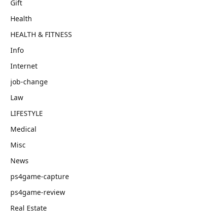
Gift
Health
HEALTH & FITNESS
Info
Internet
job‐change
Law
LIFESTYLE
Medical
Misc
News
ps4game-capture
ps4game-review
Real Estate