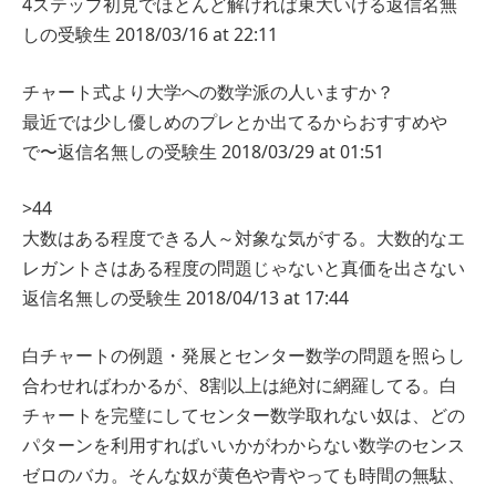
4ステップ初見でほとんど解ければ東大いける
返信
名無
しの受験生
2018/03/16 at 22:11
チャート式より大学への数学派の人いますか？
最近では少し優しめのプレとか出てるからおすすめや
で〜
返信
名無しの受験生
2018/03/29 at 01:51
>44
大数はある程度できる人～対象な気がする。大数的なエ
レガントさはある程度の問題じゃないと真価を出さない
返信
名無しの受験生
2018/04/13 at 17:44
白チャートの例題・発展とセンター数学の問題を照らし
合わせればわかるが、8割以上は絶対に網羅してる。白
チャートを完璧にしてセンター数学取れない奴は、どの
パターンを利用すればいいかがわからない数学のセンス
ゼロのバカ。そんな奴が黄色や青やっても時間の無駄、