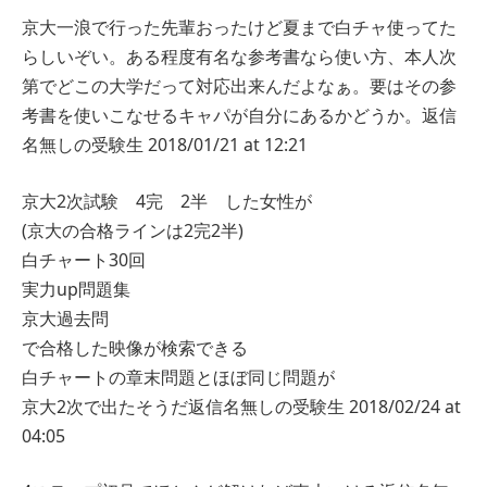
京大一浪で行った先輩おったけど夏まで白チャ使ってた
らしいぞい。ある程度有名な参考書なら使い方、本人次
第でどこの大学だって対応出来んだよなぁ。要はその参
考書を使いこなせるキャパが自分にあるかどうか。
返信
名無しの受験生
2018/01/21 at 12:21
京大2次試験 4完 2半 した女性が
(京大の合格ラインは2完2半)
白チャート30回
実力up問題集
京大過去問
で合格した映像が検索できる
白チャートの章末問題とほぼ同じ問題が
京大2次で出たそうだ
返信
名無しの受験生
2018/02/24 at
04:05