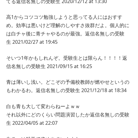
てる
返信
名無しの受験生
2020/12/12 at 13:30
高1からコツコツ勉強しようと思ってる人にはおすす
め。効率は悪いけど理解のしやすさ抜群だよ。個人的に
は白チャ後に青チャやるのが最強。
返信
名無しの受験
生
2021/02/27 at 19:45
そいつ1年かもしれんぞ。受験生とは限らん！！！！
返
信
名無しの受験生
2021/09/15 at 16:25
青は薄いし浅い。どこぞの予備校教師が燃やせというの
もわかるわ。
返信
名無しの受験生
2021/12/18 at 18:34
白も青も大して変わらねーよｗｗ
それ以外にどのくらい問題演習したか
返信
名無しの受験
生
2022/04/05 at 22:07