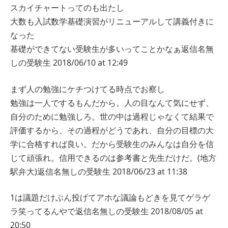
スカイチャートってのも出たし
大数も入試数学基礎演習がリニューアルして講義付きに
なった
基礎ができてない受験生が多いってことかなぁ
返信
名無
しの受験生
2018/06/10 at 12:49
まず人の勉強にケチつけてる時点でお察し
勉強は一人でするもんだから。人の目なんて気にせず、
自分のために勉強しろ。世の中は過程じゃなくて結果で
評価するから、その過程がどうであれ、自分の目標の大
学に合格すれば良い。だから受験生のみんなは自分を信
じて頑張れ。信用できるのは参考書と先生だけだ。(地方
駅弁大)
返信
名無しの受験生
2018/06/23 at 11:38
1は議題だけぶん投げてアホな議論もどきを見てゲラゲ
ラ笑ってるんやで
返信
名無しの受験生
2018/08/05 at
20:50