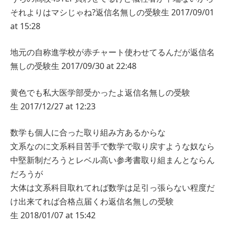
それよりはマシじゃね?
返信
名無しの受験生
2017/09/01
at 15:28
地元の自称進学校が赤チャート使わせてるんだが
返信
名
無しの受験生
2017/09/30 at 22:48
黄色でも私大医学部受かったよ
返信
名無しの受験
生
2017/12/27 at 12:23
数学も個人に合った取り組み方あるからな
文系なのに文系科目苦手で数学で取り戻すような奴なら
中堅新制だろうとレベル高い参考書取り組まんとならん
だろうが
大体は文系科目取れてれば数学は足引っ張らない程度だ
け出来てれば合格点届くわ
返信
名無しの受験
生
2018/01/07 at 15:42