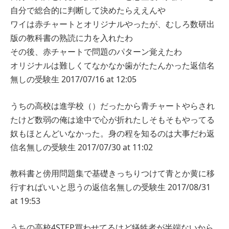
自分で総合的に判断して決めたらええんや
ワイは赤チャートとオリジナルやったが、むしろ数研出
版の教科書の熟読に力を入れたわ
その後、赤チャートで問題のパターン覚えたわ
オリジナルは難しくてなかなか歯がたたんかった
返信
名
無しの受験生
2017/07/16 at 12:05
うちの高校は進学校（）だったから青チャートやらされ
たけど数弱の俺は途中で心が折れたしそもそもやってる
奴もほとんどいなかった。身の程を知るのは大事だわ
返
信
名無しの受験生
2017/07/30 at 11:02
教科書と傍用問題集で基礎きっちりつけて青とか黄に移
行すればいいと思うの
返信
名無しの受験生
2017/08/31
at 19:53
うちの高校4STEP買わせてるけど犠牲者が半端ないから