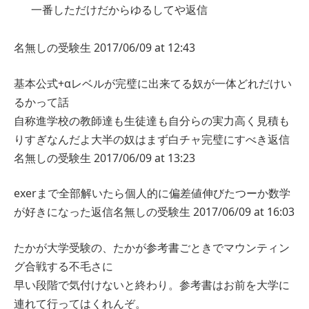
一番しただけだからゆるしてや
返信
名無しの受験生
2017/06/09 at 12:43
基本公式+αレベルが完璧に出来てる奴が一体どれだけい
るかって話
自称進学校の教師達も生徒達も自分らの実力高く見積も
りすぎなんだよ大半の奴はまず白チャ完璧にすべき
返信
名無しの受験生
2017/06/09 at 13:23
exerまで全部解いたら個人的に偏差値伸びたつーか数学
が好きになった
返信
名無しの受験生
2017/06/09 at 16:03
たかが大学受験の、たかが参考書ごときでマウンティン
グ合戦する不毛さに
早い段階で気付けないと終わり。参考書はお前を大学に
連れて行ってはくれんぞ。