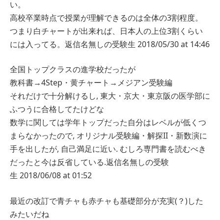
い。
高校卒業時点で授業が理解できるのは全体の3割程度。
つまり白チャートが出来れば、日本人の上位3割くらい
には入ってる。
返信
名無しの受験生
2018/05/30 at 14:46
全国トップクラスの進学校だったが
教科書→4Step・黄チャート→メジアン受験編
それだけで十分解けるし, 東大・京大・東京阪の医学部に
ふつうに合格してたけどな
数学に関しては学年トップだった自分はレベルが低くつ
まらなかったので, オリジナル受験編・解探II・新数演に
手を出したが, 自己満足に近い. むしろ専門書を読むべき
だったと今は反省している.
返信
名無しの受験
生
2018/06/08 at 01:52
最近の改訂で青チャも赤チャも基礎部分が充実(？)した
みたいだね