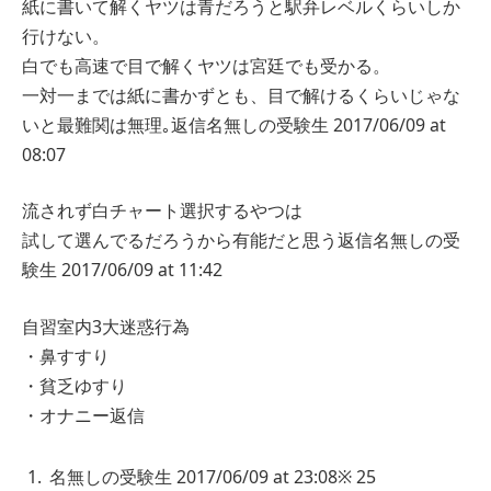
紙に書いて解くヤツは青だろうと駅弁レベルくらいしか
行けない。
白でも高速で目で解くヤツは宮廷でも受かる。
一対一までは紙に書かずとも、目で解けるくらいじゃな
いと最難関は無理｡
返信
名無しの受験生
2017/06/09 at
08:07
流されず白チャート選択するやつは
試して選んでるだろうから有能だと思う
返信
名無しの受
験生
2017/06/09 at 11:42
自習室内3大迷惑行為
・鼻すすり
・貧乏ゆすり
・オナニー
返信
名無しの受験生
2017/06/09 at 23:08
※ 25