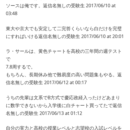
ソースは俺です。
返信
名無しの受験生
2017/06/10 at
03:48
東大や京大でも安定して二完答くらいなら白だけを完璧
にすればいける
返信
名無しの受験生
2017/06/10 at 20:01
ラ・サールは、黄色チャートを高校の三年間の週テスト
で
7.8周するで。
もちろん、長期休み他で難易度の高い問題集もやる。
返
信
名無しの受験生
2017/06/12 at 00:17
うちの先輩は文系でB方式で慶応政経入ったけどあまり
に数学できないから入学後に白チャート買ってたで
返信
名無しの受験生
2017/06/13 at 01:12
自分の実力と高校の授業レベルと志望校の入試レベルを