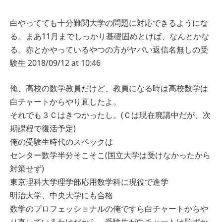
白やってても十分難関大学の問題に対応できるようにな
る。まあ11月までしっかり基礎固めとけば、なんとかな
る。赤とかやっているやつの方がヤバい
返信
名無しの受
験生
2018/09/12 at 10:46
俺、高校の数学教員だけど、教員になる時は高校数学は
白チャートからやり直したよ。
それでも３Ｃはきつかったし。(Ｃは現在廃講中だが、次
期課程で復活予定)
俺の受験生時代のスペックは
センター数学半分そこそこ(国立大学は受けなかったから
対策せず)
東京理科大学理学部応用数学科に現役で進学
明治大学、中央大学にも合格
数学のプロフェッショナルの俺ですら白チャートからや