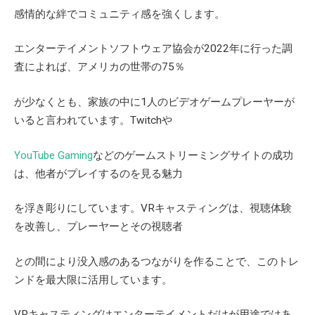
感情的な絆でコミュニティ感を強くします。
エンターテイメントソフトウェア協会が
2022
年に行った調
査によれば、アメリカの世帯の
75
％
が少なくとも、家族の中に
1
人のビデオゲームプレーヤーが
いると言われています。
Twitch
や
YouTube Gaming
などのゲームストリーミングサイトの成功
は、他者がプレイするのを見る魅力
を浮き彫りにしています。
VR
キャスティングは、視聴体験
を改善し、プレーヤーとその視聴者
との間により没入感のあるつながりを作ることで、このトレ
ンドを最大限に活用しています。
VR
キャスティングはエンターテイメントだけが用途ではあ