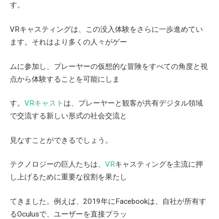
す。
VR
キャスティングは、この没入体験をさらに一歩進めてい
ます。それはより多くの人々がゲー
ムに参加し、プレーヤーの仮想的な冒険をすべての角度と視
点から体験することを可能にしま
す。
VR
キャスト
は、プレーヤーと観客が共有デジタル領域
で交流する新しい形式の社会交流と
見なすことができるでしょう。
テクノロジーの巨人たちは、
VR
キャスティングを主流に押
し上げるために重要な役割を果たし
てきました。例えば、
2019
年に
Facebook
は、自社が所有す
る
Oculus
で、ユーザーを直接プラッ