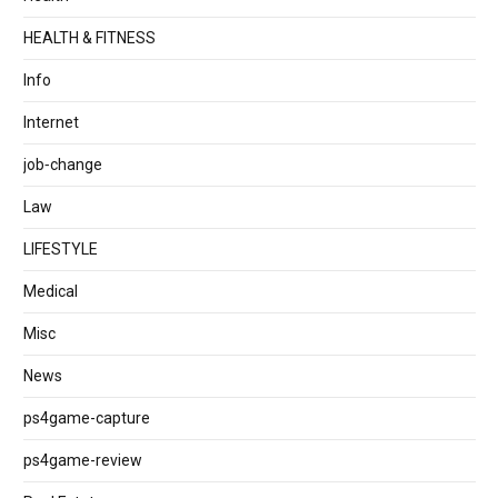
HEALTH & FITNESS
Info
Internet
job‐change
Law
LIFESTYLE
Medical
Misc
News
ps4game-capture
ps4game-review