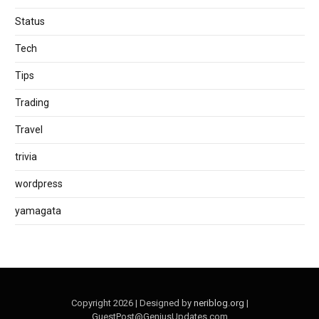
Status
Tech
Tips
Trading
Travel
trivia
wordpress
yamagata
Copyright 2026 | Designed by
neriblog.org
|
GuestPost@GeniusUpdates.com