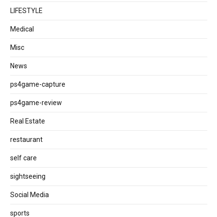
LIFESTYLE
Medical
Misc
News
ps4game-capture
ps4game-review
Real Estate
restaurant
self care
sightseeing
Social Media
sports