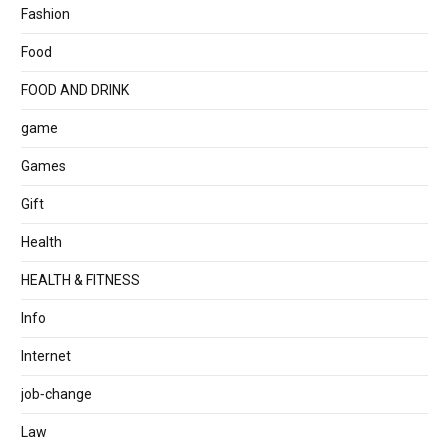
Fashion
Food
FOOD AND DRINK
game
Games
Gift
Health
HEALTH & FITNESS
Info
Internet
job‐change
Law