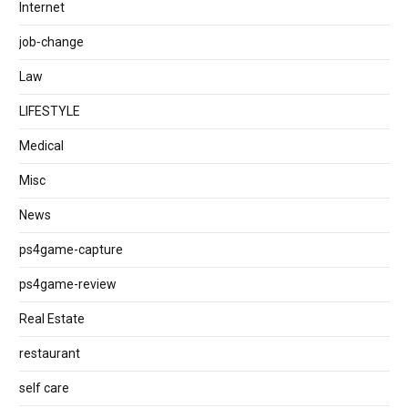
Internet
job‐change
Law
LIFESTYLE
Medical
Misc
News
ps4game-capture
ps4game-review
Real Estate
restaurant
self care