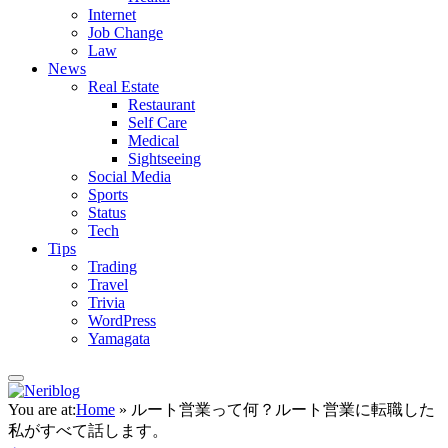
Internet
Job Change
Law
News
Real Estate
Restaurant
Self Care
Medical
Sightseeing
Social Media
Sports
Status
Tech
Tips
Trading
Travel
Trivia
WordPress
Yamagata
You are at:
Home
»
ルート営業って何？ルート営業に転職した
私がすべて話します。