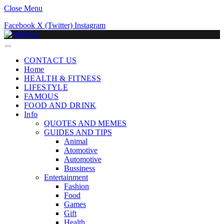
Close Menu
Facebook
X (Twitter)
Instagram
CONTACT US
Home
HEALTH & FITNESS
LIFESTYLE
FAMOUS
FOOD AND DRINK
Info
QUOTES AND MEMES
GUIDES AND TIPS
Animal
Atomotive
Automotive
Bussiness
Entertainment
Fashion
Food
Games
Gift
Health