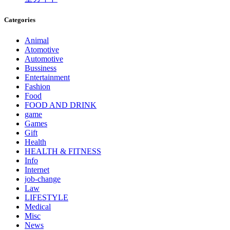
Categories
Animal
Atomotive
Automotive
Bussiness
Entertainment
Fashion
Food
FOOD AND DRINK
game
Games
Gift
Health
HEALTH & FITNESS
Info
Internet
job‐change
Law
LIFESTYLE
Medical
Misc
News