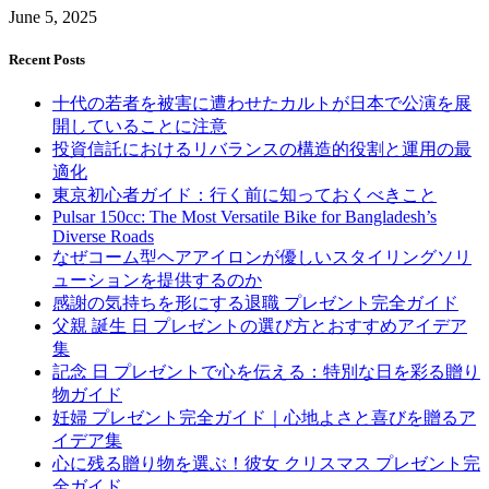
June 5, 2025
Recent Posts
十代の若者を被害に遭わせたカルトが日本で公演を展
開していることに注意
投資信託におけるリバランスの構造的役割と運用の最
適化
東京初心者ガイド：行く前に知っておくべきこと
Pulsar 150cc: The Most Versatile Bike for Bangladesh’s
Diverse Roads
なぜコーム型ヘアアイロンが優しいスタイリングソリ
ューションを提供するのか
感謝の気持ちを形にする退職 プレゼント完全ガイド
父親 誕生 日 プレゼントの選び方とおすすめアイデア
集
記念 日 プレゼントで心を伝える：特別な日を彩る贈り
物ガイド
妊婦 プレゼント完全ガイド｜心地よさと喜びを贈るア
イデア集
心に残る贈り物を選ぶ！彼女 クリスマス プレゼント完
全ガイド