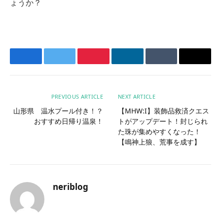
ょうか？
Facebook
Twitter
Pinterest
LinkedIn
Tumblr
Email
PREVIOUS ARTICLE
NEXT ARTICLE
山形県 温水プール付き！？
【MHW:I】装飾品救済クエス
おすすめ日帰り温泉！
トがアップデート！封じられ
た珠が集めやすくなった！
【鳴神上狼、荒事を成す】
neriblog