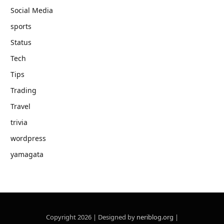
Social Media
sports
Status
Tech
Tips
Trading
Travel
trivia
wordpress
yamagata
Copyright 2026 | Designed by
neriblog.org
|