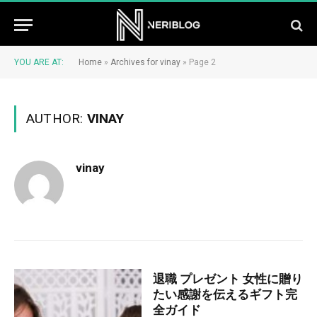
YOU ARE AT:
Home
»
Archives for vinay
»
Page 2
AUTHOR:
VINAY
vinay
退職 プレゼント 女性に贈り
たい感謝を伝えるギフト完
全ガイド