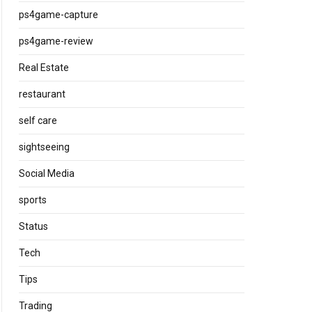
ps4game-capture
ps4game-review
Real Estate
restaurant
self care
sightseeing
Social Media
sports
Status
Tech
Tips
Trading