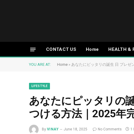
CONTACT US
Home
HEALTH & 
YOU ARE AT:
Home
»
あなたにピッタリの誕生 日 プレゼン
LIFESTYLE
あなたにピッタリの誕
つける方法｜2025年
By
VINAY
June 18, 2025
No Comments
1