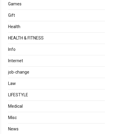
Games
Gift
Health
HEALTH & FITNESS
Info
Internet
job‐change
Law
LIFESTYLE
Medical
Misc
News