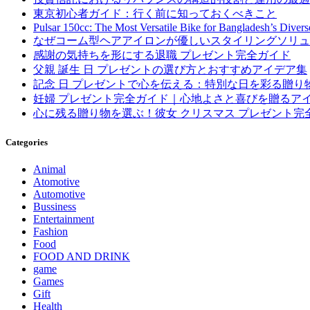
東京初心者ガイド：行く前に知っておくべきこと
Pulsar 150cc: The Most Versatile Bike for Bangladesh’s Diver
なぜコーム型ヘアアイロンが優しいスタイリングソリュ
感謝の気持ちを形にする退職 プレゼント完全ガイド
父親 誕生 日 プレゼントの選び方とおすすめアイデア集
記念 日 プレゼントで心を伝える：特別な日を彩る贈り
妊婦 プレゼント完全ガイド｜心地よさと喜びを贈るア
心に残る贈り物を選ぶ！彼女 クリスマス プレゼント完
Categories
Animal
Atomotive
Automotive
Bussiness
Entertainment
Fashion
Food
FOOD AND DRINK
game
Games
Gift
Health