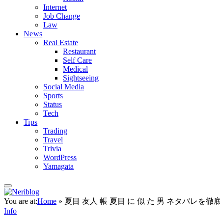
Internet
Job Change
Law
News
Real Estate
Restaurant
Self Care
Medical
Sightseeing
Social Media
Sports
Status
Tech
Tips
Trading
Travel
Trivia
WordPress
Yamagata
You are at:
Home
»
夏目 友人 帳 夏目 に 似 た 男 ネタバレ
Info