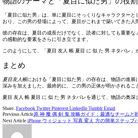
物語のテーマと「夏目に似た男」の役割
「夏目に似た男」は、単に夏目にそっくりなキャラクターと
おり、この男の登場によって、夏目がこれまで築いてきた人
彼の存在は、夏目の成長だけでなく、読者に対しても重要な
の感動的な要素をさらに引き立てます。
このようにして、「夏目 友人 帳 夏目 に 似 た 男 ネ
まとめ
夏目友人帳
における「夏目に似た男」の存在は、物語の進展
深みを加えました。最終的に、この男の正体が明かされるこ
夏目 友人 帳 夏目 に 似 た 男 ネタバレを通じて、物語
Share.
Facebook
Twitter
Pinterest
LinkedIn
Tumblr
Email
Previous Article
原 神 魔 偶 剣 鬼 攻略ガイド：最適なチーム
Next Article
iPhone ウィジェット 写真 変え 方の簡単ステ