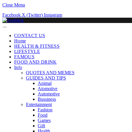
Close Menu
Facebook
X (Twitter)
Instagram
CONTACT US
Home
HEALTH & FITNESS
LIFESTYLE
FAMOUS
FOOD AND DRINK
Info
QUOTES AND MEMES
GUIDES AND TIPS
Animal
Atomotive
Automotive
Bussiness
Entertainment
Fashion
Food
Games
Gift
Health