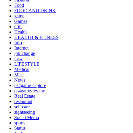
Food
FOOD AND DRINK
game
Games
Gift
Health
HEALTH & FITNESS
Info
Internet
job‐change
Law
LIFESTYLE
Medical
Misc
News
ps4game-capture
ps4game-review
Real Estate
restaurant
self care
sightseeing
Social Media
sports
Status