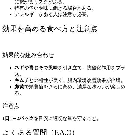
に繋がるリスクがある。
特有の匂いや味に飽きる場合がある。
アレルギーがある人は注意が必要。
効果を高める食べ方と注意点
効果的な組み合わせ
ネギや青じそ
で風味を引き立て、抗酸化作用をプラ
ス。
キムチ
との相性が良く、腸内環境改善効果が倍増。
卵黄
で栄養価をさらに高め、濃厚な味わいが楽しめ
る。
注意点
1日1～2パック
を目安に適切な量を守ること。
よくある質問（F.A.Q）