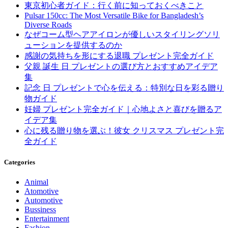
東京初心者ガイド：行く前に知っておくべきこと
Pulsar 150cc: The Most Versatile Bike for Bangladesh’s
Diverse Roads
なぜコーム型ヘアアイロンが優しいスタイリングソリ
ューションを提供するのか
感謝の気持ちを形にする退職 プレゼント完全ガイド
父親 誕生 日 プレゼントの選び方とおすすめアイデア
集
記念 日 プレゼントで心を伝える：特別な日を彩る贈り
物ガイド
妊婦 プレゼント完全ガイド｜心地よさと喜びを贈るア
イデア集
心に残る贈り物を選ぶ！彼女 クリスマス プレゼント完
全ガイド
Categories
Animal
Atomotive
Automotive
Bussiness
Entertainment
Fashion