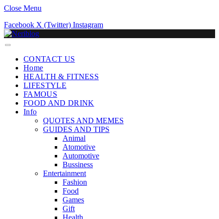
Close Menu
Facebook
X (Twitter)
Instagram
CONTACT US
Home
HEALTH & FITNESS
LIFESTYLE
FAMOUS
FOOD AND DRINK
Info
QUOTES AND MEMES
GUIDES AND TIPS
Animal
Atomotive
Automotive
Bussiness
Entertainment
Fashion
Food
Games
Gift
Health