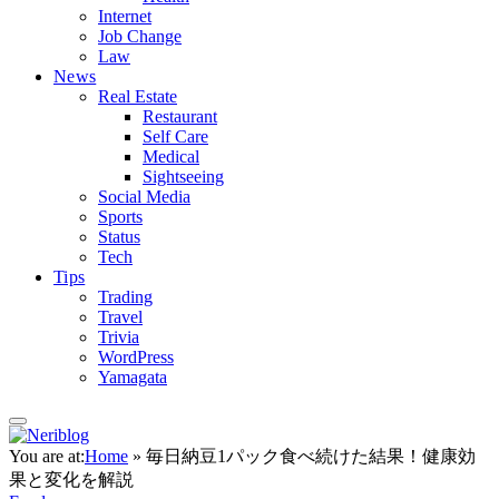
Internet
Job Change
Law
News
Real Estate
Restaurant
Self Care
Medical
Sightseeing
Social Media
Sports
Status
Tech
Tips
Trading
Travel
Trivia
WordPress
Yamagata
You are at:
Home
»
毎日納豆1パック食べ続けた結果！健康効
果と変化を解説