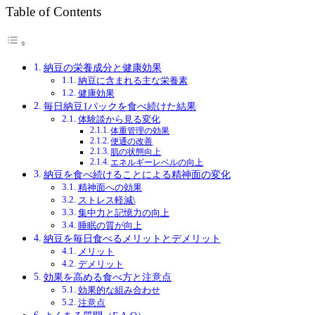
Table of Contents
納豆の栄養成分と健康効果
納豆に含まれる主な栄養素
健康効果
毎日納豆1パックを食べ続けた結果
体験談から見る変化
体重管理の効果
便通の改善
肌の状態向上
エネルギーレベルの向上
納豆を食べ続けることによる精神面の変化
精神面への効果
ストレス軽減\
集中力と記憶力の向上
睡眠の質が向上
納豆を毎日食べるメリットとデメリット
メリット
デメリット
効果を高める食べ方と注意点
効果的な組み合わせ
注意点