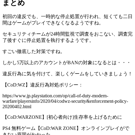
まとめ
初回の違反でも、一時的な停止処置が行われ、短くても二日
間はゲームがプレイできなくなるようですね。
セキュリティチームが24時間監視で調査をおこない、調査完
了後すぐに停止処置を執行するようです。
すごい徹底した対策ですね。
しかし5万以上のアカウントがBANの対象になるとは・・・
違反行為に気を付けて、楽しくゲームをしていきましょう！
【CoD:WZ】違反行為対処ポリシー：
https://www.jp.playstation.com/op/call-of-duty-modern-
warfare/playersinfo/2020/04/codwz-security&enforcement-policy-
20200402.html
【CoD:WARZONE】[初心者向け]生存率を上げるために
PS4 無料ゲーム【CoD:WAR ZONE】オンラインプレイがで
きない原因がわかった