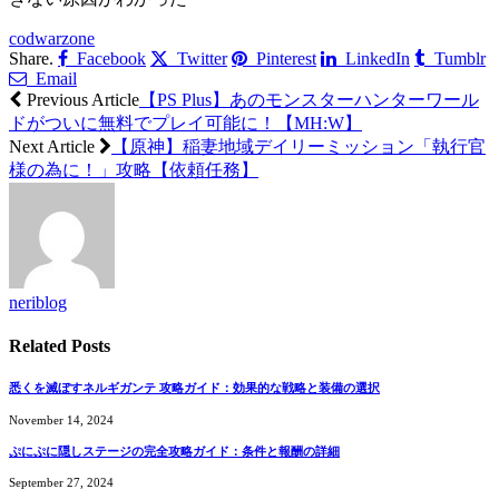
codwarzone
Share.
Facebook
Twitter
Pinterest
LinkedIn
Tumblr
Email
Previous Article
【PS Plus】あのモンスターハンターワール
ドがついに無料でプレイ可能に！【MH:W】
Next Article
【原神】稲妻地域デイリーミッション「執行官
様の為に！」攻略【依頼任務】
neriblog
Related
Posts
悉くを滅ぼすネルギガンテ 攻略ガイド：効果的な戦略と装備の選択
November 14, 2024
ぷにぷに隠しステージの完全攻略ガイド：条件と報酬の詳細
September 27, 2024