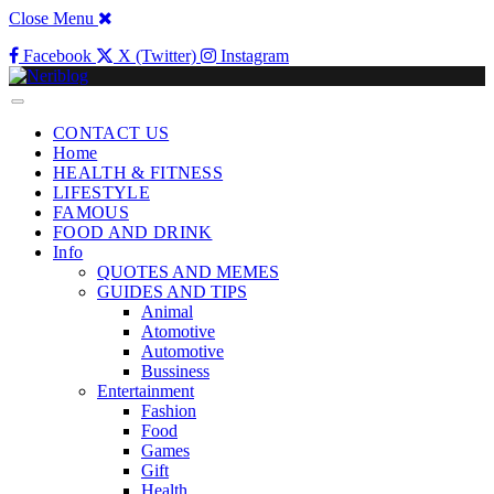
Close Menu
Facebook
X (Twitter)
Instagram
CONTACT US
Home
HEALTH & FITNESS
LIFESTYLE
FAMOUS
FOOD AND DRINK
Info
QUOTES AND MEMES
GUIDES AND TIPS
Animal
Atomotive
Automotive
Bussiness
Entertainment
Fashion
Food
Games
Gift
Health