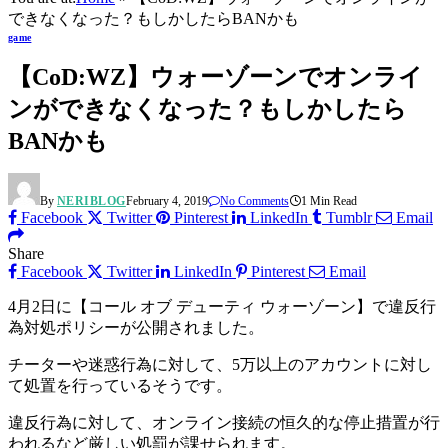
できなくなった？もしかしたらBANかも
game
【CoD:WZ】ウォーゾーンでオンライ
ンができなくなった？もしかしたら
BANかも
By
NERIBLOG
February 4, 2019
No Comments
1 Min Read
Facebook
Twitter
Pinterest
LinkedIn
Tumblr
Email
Share
Facebook
Twitter
LinkedIn
Pinterest
Email
4月2日に【コール オブ デューティ ウォーゾーン】で違反行
為対処ポリシーが公開されました。
チーターや迷惑行為に対して、5万以上のアカウントに対し
て処置を行っているそうです。
違反行為に対して、オンライン接続の恒久的な停止措置が行
われるなど厳しい処罰が課せられます。