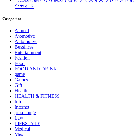
全ガイド
Categories
Animal
Atomotive
Automotive
Bussiness
Entertainment
Fashion
Food
FOOD AND DRINK
game
Games
Gift
Health
HEALTH & FITNESS
Info
Internet
job‐change
Law
LIFESTYLE
Medical
Misc