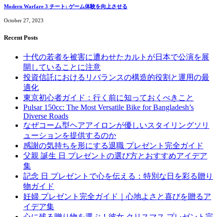
Modern Warfare 3 チート: ゲーム体験を向上させる
October 27, 2023
Recent Posts
十代の若者を被害に遭わせたカルトが日本で公演を展
開していることに注意
投資信託におけるリバランスの構造的役割と運用の最
適化
東京初心者ガイド：行く前に知っておくべきこと
Pulsar 150cc: The Most Versatile Bike for Bangladesh’s
Diverse Roads
なぜコーム型ヘアアイロンが優しいスタイリングソリ
ューションを提供するのか
感謝の気持ちを形にする退職 プレゼント完全ガイド
父親 誕生 日 プレゼントの選び方とおすすめアイデア
集
記念 日 プレゼントで心を伝える：特別な日を彩る贈り
物ガイド
妊婦 プレゼント完全ガイド｜心地よさと喜びを贈るア
イデア集
心に残る贈り物を選ぶ！彼女 クリスマス プレゼント完