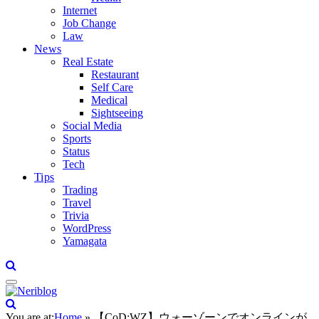
Internet
Job Change
Law
News
Real Estate
Restaurant
Self Care
Medical
Sightseeing
Social Media
Sports
Status
Tech
Tips
Trading
Travel
Trivia
WordPress
Yamagata
You are at:
Home
»
【CoD:WZ】ウォーゾーンでオンラインが