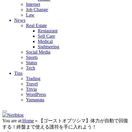
Internet
Job Change
Law
News
Real Estate
Restaurant
Self Care
Medical
Sightseeing
Social Media
Sports
Status
Tech
Tips
Trading
Travel
Trivia
WordPress
Yamagata
You are at:
Home
»
【ゴーストオブツシマ】体力が自動で回復
する！終盤まで使える護符を手に入れよう！