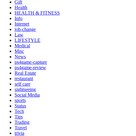
Gift
Health
HEALTH & FITNESS
Info
Internet
job‐change
Law
LIFESTYLE
Medical
Misc
News
ps4game-capture
ps4game-review
Real Estate
restaurant
self care
sightseeing
Social Media
sports
Status
Tech
Tips
Trading
Travel
trivia