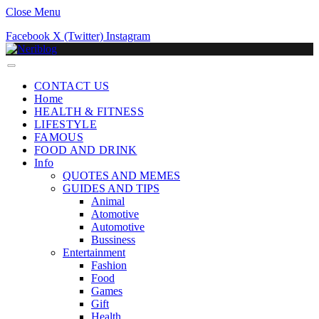
Close Menu
Facebook
X (Twitter)
Instagram
CONTACT US
Home
HEALTH & FITNESS
LIFESTYLE
FAMOUS
FOOD AND DRINK
Info
QUOTES AND MEMES
GUIDES AND TIPS
Animal
Atomotive
Automotive
Bussiness
Entertainment
Fashion
Food
Games
Gift
Health