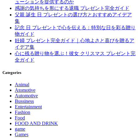
ューションを提供するのか
感謝の気持ちを形にする退職 プレゼント完全ガイド
父親 誕生 日 プレゼントの選び方とおすすめアイデア
集
記念 日 プレゼントで心を伝える：特別な日を彩る贈り
物ガイド
妊婦 プレゼント完全ガイド｜心地よさと喜びを贈るア
イデア集
心に残る贈り物を選ぶ！彼女 クリスマス プレゼント完
全ガイド
Categories
Animal
Atomotive
Automotive
Bussiness
Entertainment
Fashion
Food
FOOD AND DRINK
game
Games