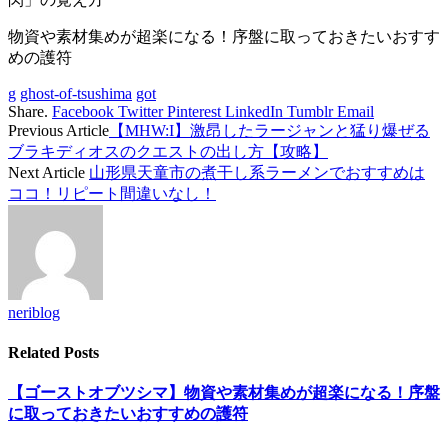
物資や素材集めが超楽になる！序盤に取っておきたいおすす
めの護符
g
ghost-of-tsushima
got
Share.
Facebook
Twitter
Pinterest
LinkedIn
Tumblr
Email
Previous Article
【MHW:I】激昂したラージャンと猛り爆ぜる
ブラキディオスのクエストの出し方【攻略】
Next Article
山形県天童市の煮干し系ラーメンでおすすめは
ココ！リピート間違いなし！
neriblog
Related
Posts
【ゴーストオブツシマ】物資や素材集めが超楽になる！序盤
に取っておきたいおすすめの護符