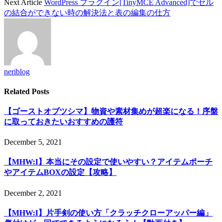
Next Article
WordPress プラグイン[TinyMCE Advanced]でセル
の結合ができない時の解決法と表の編集の仕方
neriblog
Related
Posts
【ゴーストオブツシマ】物資や素材集めが超楽になる！序盤
に取っておきたいおすすめの護符
December 5, 2021
【MHW:I】本当にその設定で使いやすい？アイテムポーチ
やアイテムBOXの設定【攻略】
December 2, 2021
【MHW:I】片手剣の使い方「クラッチクローアッパー編」