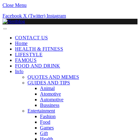
Close Menu
Facebook
X (Twitter)
Instagram
CONTACT US
Home
HEALTH & FITNESS
LIFESTYLE
FAMOUS
FOOD AND DRINK
Info
QUOTES AND MEMES
GUIDES AND TIPS
Animal
Atomotive
Automotive
Bussiness
Entertainment
Fashion
Food
Games
Gift
Health