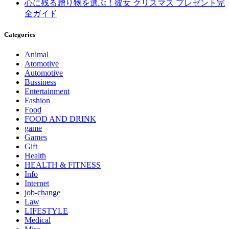
心に残る贈り物を選ぶ！彼女 クリスマス プレゼント完
全ガイド
Categories
Animal
Atomotive
Automotive
Bussiness
Entertainment
Fashion
Food
FOOD AND DRINK
game
Games
Gift
Health
HEALTH & FITNESS
Info
Internet
job‐change
Law
LIFESTYLE
Medical