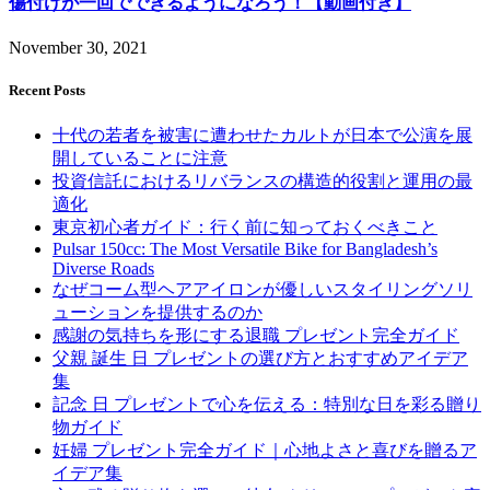
傷付けが一回でできるようになろう！【動画付き】
November 30, 2021
Recent Posts
十代の若者を被害に遭わせたカルトが日本で公演を展
開していることに注意
投資信託におけるリバランスの構造的役割と運用の最
適化
東京初心者ガイド：行く前に知っておくべきこと
Pulsar 150cc: The Most Versatile Bike for Bangladesh’s
Diverse Roads
なぜコーム型ヘアアイロンが優しいスタイリングソリ
ューションを提供するのか
感謝の気持ちを形にする退職 プレゼント完全ガイド
父親 誕生 日 プレゼントの選び方とおすすめアイデア
集
記念 日 プレゼントで心を伝える：特別な日を彩る贈り
物ガイド
妊婦 プレゼント完全ガイド｜心地よさと喜びを贈るア
イデア集