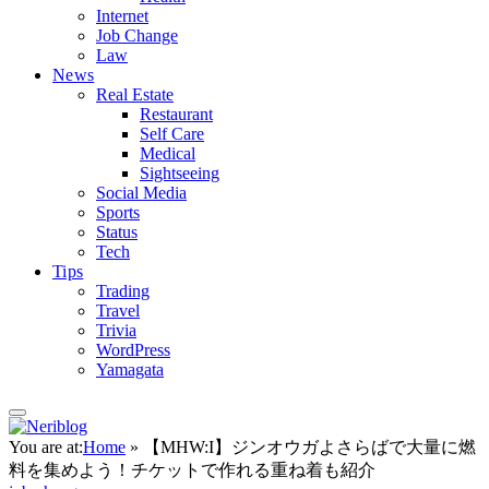
Internet
Job Change
Law
News
Real Estate
Restaurant
Self Care
Medical
Sightseeing
Social Media
Sports
Status
Tech
Tips
Trading
Travel
Trivia
WordPress
Yamagata
You are at:
Home
»
【MHW:I】ジンオウガよさらばで大量に燃
料を集めよう！チケットで作れる重ね着も紹介