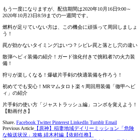
もう一度になりますが、配信期間は2020年10月16日9:00～
2020年10月23日8:59までの一週間です。
燃料が足りていない方は、この機会に頑張って周回しましょ
う！
罠が効かないタイミングはいつ？シビレ罠と落とし穴の違い
散弾ヘビィ装備の紹介！ガード強化付きで挑戦者7の火力装
備！
狩りが楽しくなる！爆破片手剣の快適装備を作ろう！
初めてでも安心！MRマムタロト楽々周回用装備「徹甲ヘビ
ィ」の紹介
片手剣の使い方「ジャストラッシュ編」コンボを覚えよう！
【動画付き】
Share.
Facebook
Twitter
Pinterest
LinkedIn
Tumblr
Email
Previous Article
【原神】稲妻地域デイリーミッション「危険
な輸送状況」攻略 緋木村編【依頼任務】