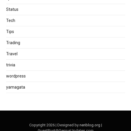
Status
Tech
Tips
Trading
Travel
trivia
wordpress
yamagata
Copyright 2026 | Designed by
neriblog.org
|
GuestPost@GeniusUpdates.com