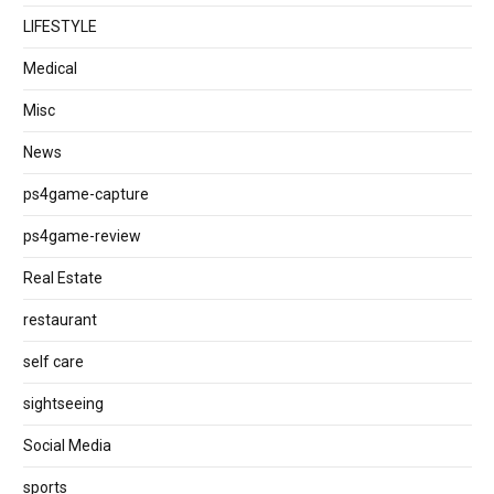
LIFESTYLE
Medical
Misc
News
ps4game-capture
ps4game-review
Real Estate
restaurant
self care
sightseeing
Social Media
sports