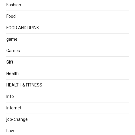
Fashion
Food
FOOD AND DRINK
game
Games
Gift
Health
HEALTH & FITNESS
Info
Internet
job‐change
Law